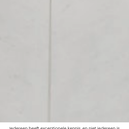
Iedereen heeft exceptionele kennis, en niet iedereen is