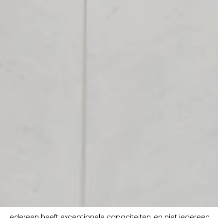
Iedereen heeft exceptionele capaciteiten, en niet iedereen