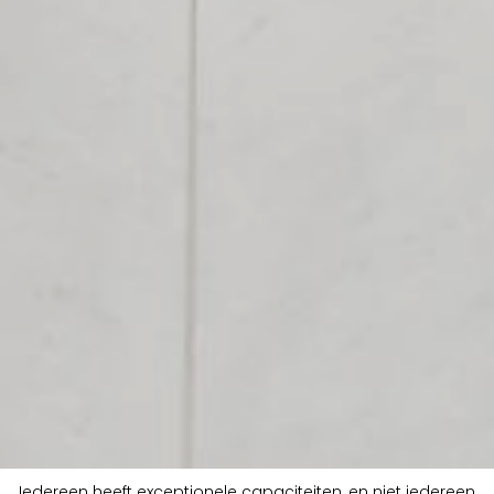
Iedereen heeft exceptionele capaciteiten, en niet iedereen