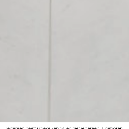
Iedereen heeft unieke kennis, en niet iedereen is geboren