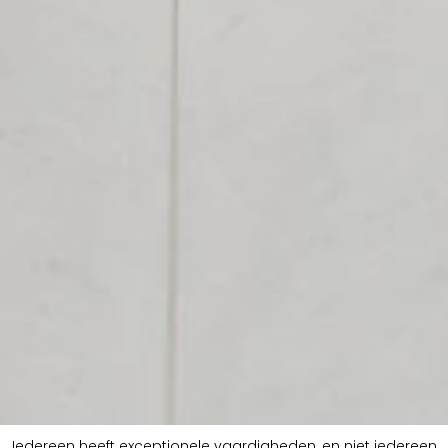
Iedereen heeft exceptionele vaardigheden, en niet iedereen