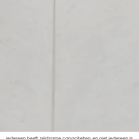
Iedereen heeft zeldzame capaciteiten, en niet iedereen is