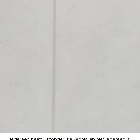
Iedereen heeft uitzonderlijke kennis, en niet iedereen is