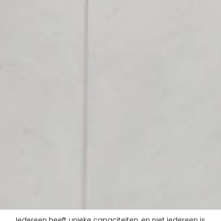
Iedereen heeft unieke capaciteiten, en niet iedereen is