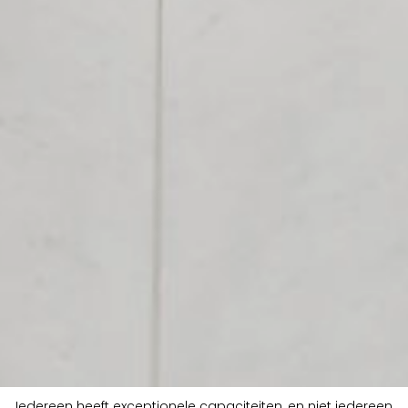
Iedereen heeft exceptionele capaciteiten, en niet iedereen