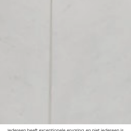
Iedereen heeft exceptionele ervaring, en niet iedereen is