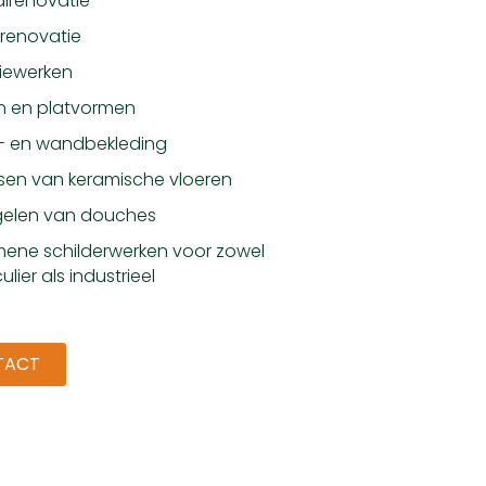
lrenovatie
renovatie
tiewerken
n en platvormen
r- en wandbekleding
sen van keramische vloeren
gelen van douches
ene schilderwerken voor zowel
ulier als industrieel
TACT