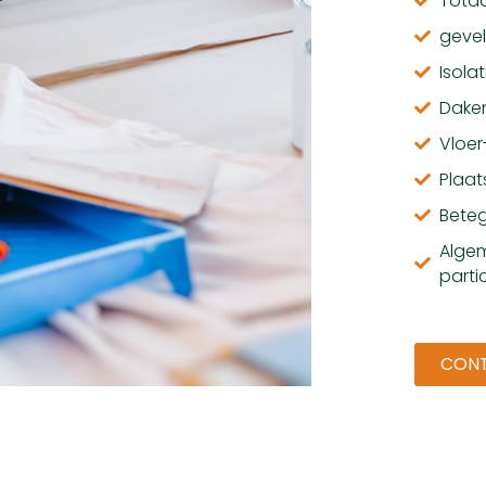
Totaa
gevel
Isola
Dake
Vloe
Plaat
Bete
Algem
partic
CON