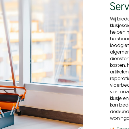
Serv
Wij bied
klusjes
helpen 
huishoud
loodgiet
algemene
diensten
kasten, 
artikele
reparati
vloerbed
van onze
klusje e
kan bede
deskund
woningo