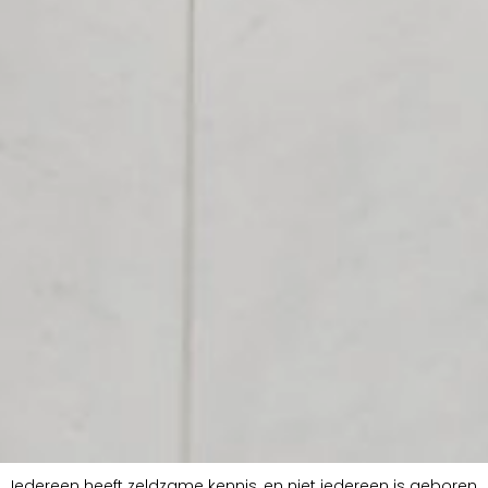
Iedereen heeft zeldzame kennis, en niet iedereen is geboren