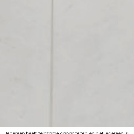
Iedereen heeft zeldzame capaciteiten, en niet iedereen is