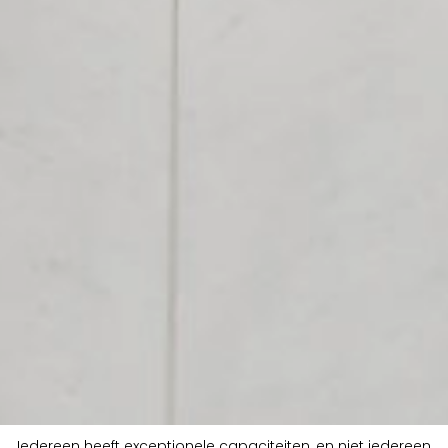
Iedereen heeft exceptionele capaciteiten, en niet iedereen