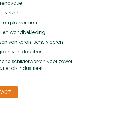
renovatie
tiewerken
n en platvormen
r- en wandbekleding
sen van keramische vloeren
gelen van douches
ene schilderwerken voor zowel
ulier als industrieel
TACT