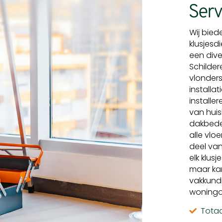
Serv
Wij bied
klusjesd
een dive
Schilder
vlonders
installa
installe
van huis
dakbedek
alle vlo
deel van
elk klus
maar kan
vakkund
woningo
Totaa