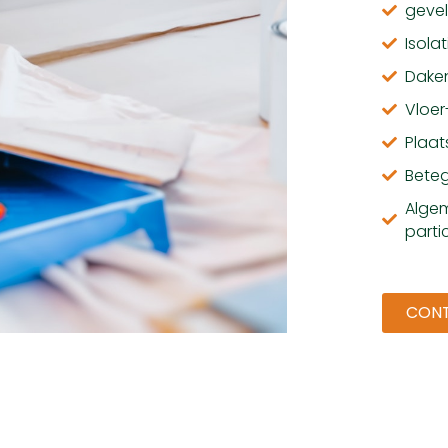
gevel
Isola
Dake
Vloe
Plaat
Bete
Algem
partic
CON