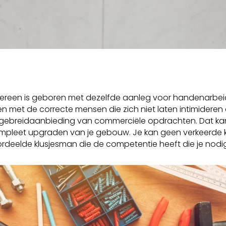
ereen is geboren met dezelfde aanleg voor handenarbeid. E
en met de correcte mensen die zich niet laten intimideren 
uitgebreidaanbieding van commerciële opdrachten. Dat kan
 compleet upgraden van je gebouw. Je kan geen verkeerd
deelde klusjesman die de competentie heeft die je nodig 