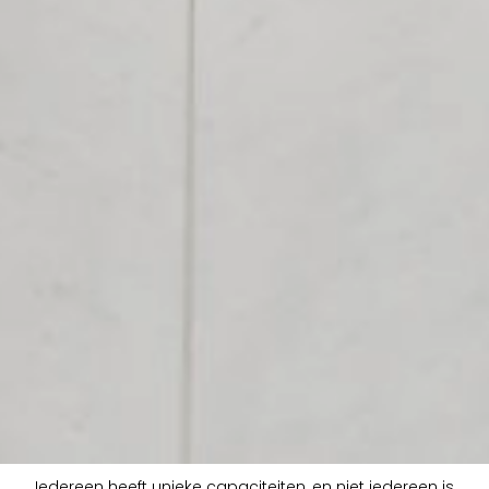
Iedereen heeft unieke capaciteiten, en niet iedereen is