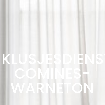
KLUSJESDIENS
COMINES-
WARNETON