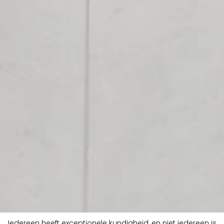
Iedereen heeft exceptionele kundigheid, en niet iedereen is