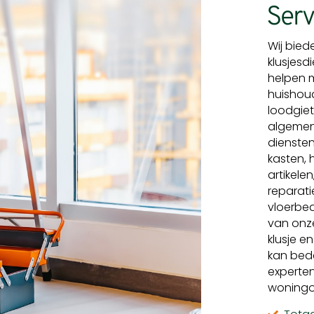
Serv
Wij bied
klusjesd
helpen 
huishoud
loodgiet
algemene
diensten
kasten, 
artikele
reparati
vloerbed
van onze
klusje e
kan bede
experte
woningo