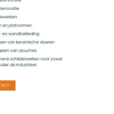
lrenovatie
renovatie
tiewerken
n en platvormen
r- en wandbekleding
sen van keramische vloeren
gelen van douches
ene schilderwerken voor zowel
ulier als industrieel
TACT