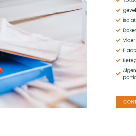
Totaa
gevel
Isola
Dake
Vloe
Plaat
Bete
Algem
partic
CON