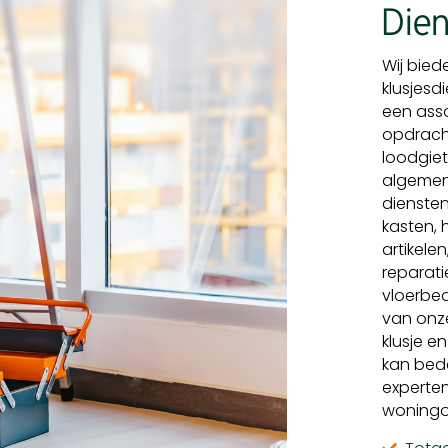
Dien
Wij bied
klusjesd
een asso
opdracht
loodgiet
algemene
diensten
kasten, 
artikele
reparati
vloerbed
van onze
klusje e
kan bede
experte
woningo