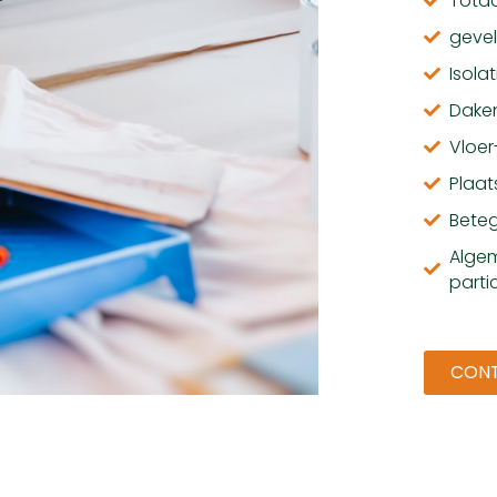
Totaa
gevel
Isola
Dake
Vloe
Plaat
Bete
Algem
partic
CON