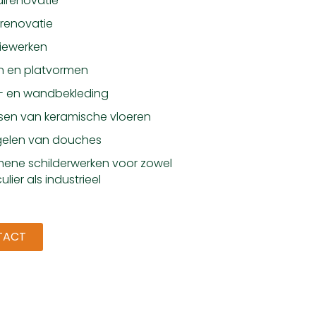
lrenovatie
renovatie
tiewerken
n en platvormen
r- en wandbekleding
sen van keramische vloeren
gelen van douches
ene schilderwerken voor zowel
ulier als industrieel
TACT